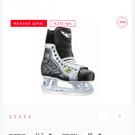
-39%
НИЗЬКА ЦІНА!
-
4,272
грн.
РОЗМІР SR:
ПОВНОТА: