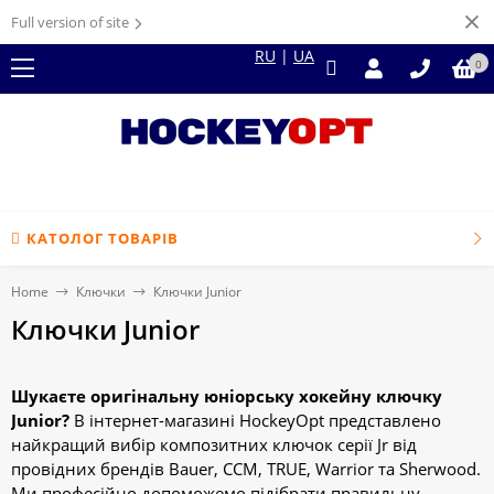
Full version of site
RU
|
UA
0
КАТОЛОГ ТОВАРІВ
Home
Ключки
Ключки Junior
Ключки Junior
Шукаєте оригінальну юніорську хокейну ключку
Junior?
В інтернет-магазині HockeyOpt представлено
найкращий вибір композитних ключок серії Jr від
провідних брендів Bauer, CCM, TRUE, Warrior та Sherwood.
Ми професійно допоможемо підібрати правильну