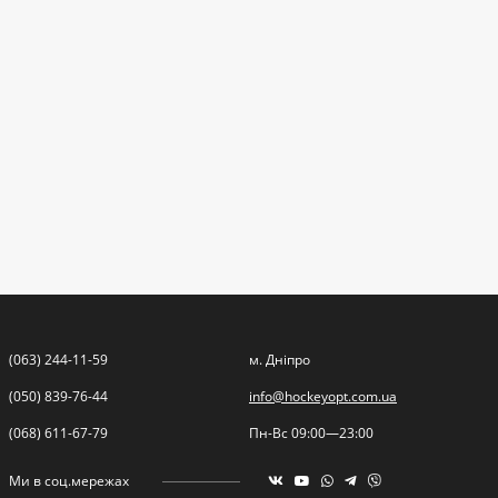
(063) 244-11-59
м. Дніпро
(050) 839-76-44
info@hockeyopt.com.ua
(068) 611-67-79
Пн-Вс 09:00—23:00
Ми в соц.мережах