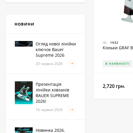
Ключка дитяча Bauer
Vapor X4 Junior
НОВИНИ
5,400
грн.
ID:
1032
Огляд нової лінійки
Коньки GRAF B
ключок Bauer
Наплічник Bauer Vapor
Fly 40 Senior
Supreme 2026
6,075
грн.
20 червня 2026
В НАЯВНОСТІ
Презентація
2,720 грн.
Захист шиї Bauer NG
лінійки ковзанів
NLP8 Core
BAUER SUPREME
945
грн.
2026!
16 червня 2026
Шорти Bauer HP Elite
Junior
Новинка 2026.