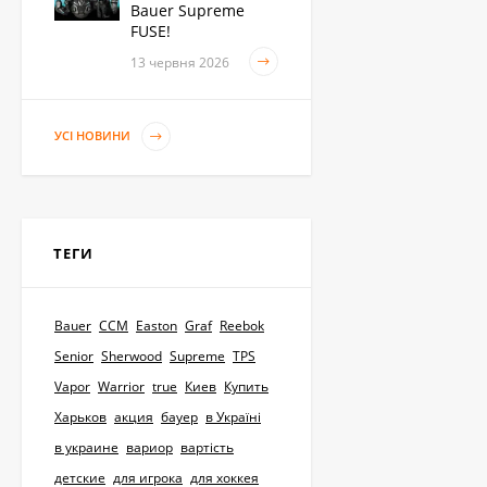
Bauer Supreme
5,400
грн.
FUSE!
13 червня 2026
Хокейна стрічка
Howies 1" чорна
УСІ НОВИНИ
230
грн.
Хоккейные коньки
Bauer X-LP Sr
ТЕГИ
5,850
грн.
5,625
грн.
Bauer
CCM
Easton
Graf
Reebok
Senior
Sherwood
Supreme
TPS
Майка тренувальна
Vapor
Warrior
Bauer FLEX PRACTICE
true
Киев
Купить
Харьков
акция
бауер
в Україні
1,350
грн.
в украине
вариор
вартість
детские
для игрока
для хоккея