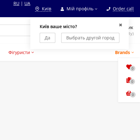
RU
|
UA
Київ
Мій профіль
Order call
✖
Київ ваше місто?
Кошик
0
Фігуристи
(empty)
Да
Выбрать другой город
Фігуристи
Brands
0
0
0