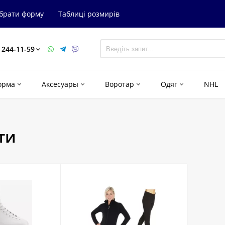
ибрати форму
Таблиці розмирів
) 244-11-59
орма
Аксесуары
Воротар
Одяг
NHL
ти