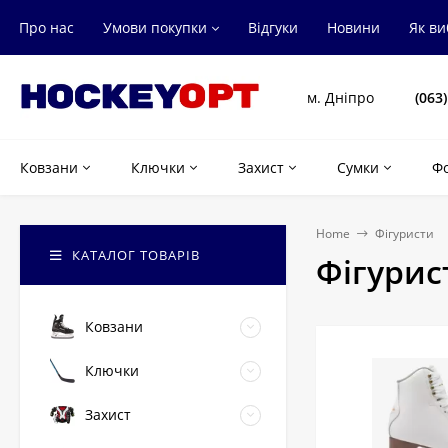
Про нас
Умови покупки
Відгуки
Новини
Як в
м. Дніпро
(063
Ковзани
Ключки
Захист
Сумки
Ф
Home
Фігуристи
КАТАЛОГ ТОВАРІВ
Фігурис
Ковзани
Ключки
Захист