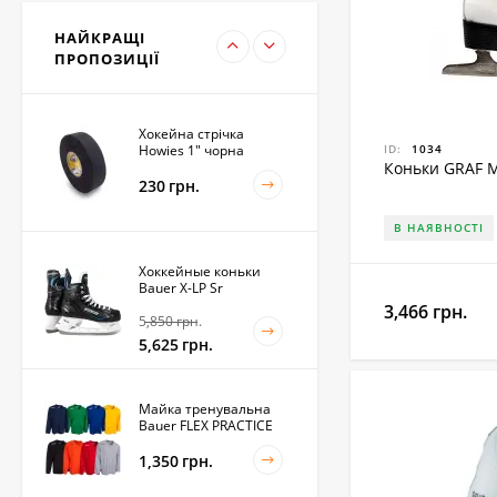
Junior
НАЙКРАЩІ
5,400
грн.
ПРОПОЗИЦІЇ
Хокейна стрічка
Howies 1" чорна
ID:
1034
Коньки GRAF 
230
грн.
В НАЯВНОСТІ
Хоккейные коньки
Bauer X-LP Sr
3,466 грн.
5,850
грн.
5,625
грн.
Майка тренувальна
Bauer FLEX PRACTICE
1,350
грн.