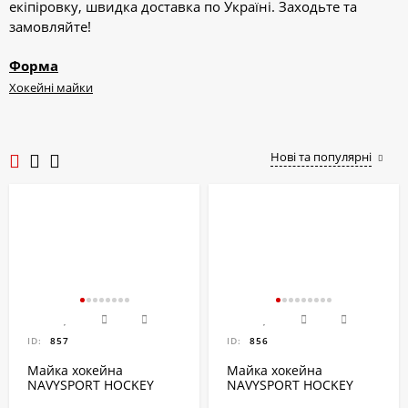
екіпіровку, швидка доставка по Україні. Заходьте та
замовляйте!
Форма
Хокейні майки
Нові та популярні
ID:
857
ID:
856
Майка хокейна
Майка хокейна
NAVYSPORT HOCKEY
NAVYSPORT HOCKEY
JERSEY YOUTH
JERSEY SENIOR