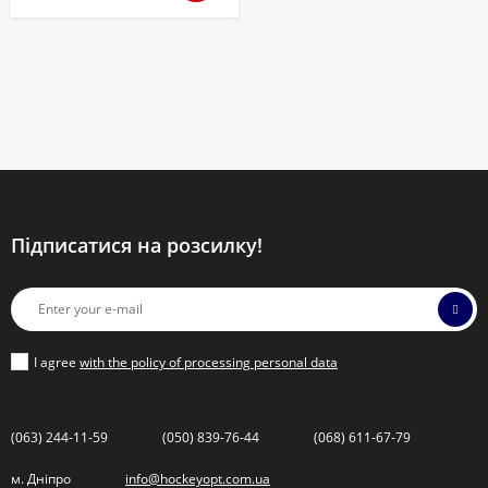
Підписатися на розсилку!
I agree
with the policy of processing personal data
(063) 244-11-59
(050) 839-76-44
(068) 611-67-79
м. Дніпро
info@hockeyopt.com.ua