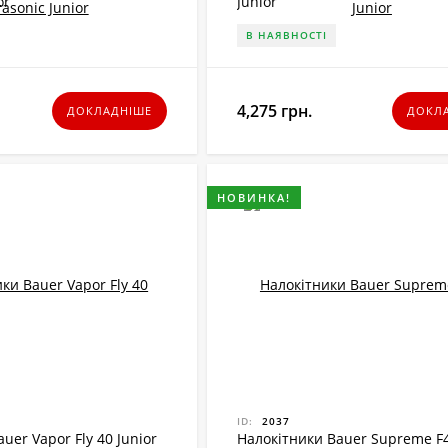
or
Junior
В НАЯВНОСТІ
4,275 грн.
ДОКЛАДНІШЕ
ДОКЛ
НОВИНКА!
ID:
2037
uer Vapor Fly 40 Junior
Налокітники Bauer Supreme F4