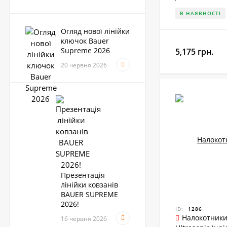
5,400
грн.
В НАЯВНОСТІ
Огляд нової лінійки
ключок Bauer
Наплічник Bauer Vapor
Fly 40 Senior
Supreme 2026
5,175 грн.
6,075
грн.
20 червня 2026
Захист шиї Bauer NG
NLP8 Core
945
грн.
Шорти Bauer HP Elite
Презентація
Junior
лінійки ковзанів
5,400
грн.
BAUER SUPREME
2026!
ID:
1286
Налокотники
16 червня 2026