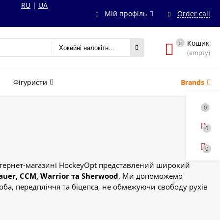
RU
|
UA
Мій профіль
Order call
Кошик
0
Хокейні налокітники Jr
(empty)
Фігуристи
Brands
0
0
0
тернет-магазині HockeyOpt представлений широкий
auer, CCM, Warrior та Sherwood
. Ми допоможемо
оба, передпліччя та біцепса, не обмежуючи свободу рухів
озі зібрані як базові моделі для навчання, так і елітні