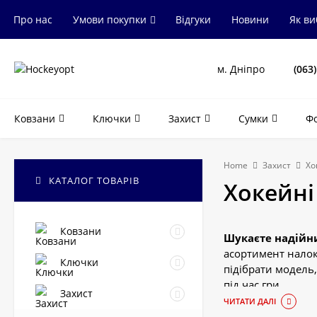
Про нас
Умови покупки
Відгуки
Новини
Як в
м. Дніпро
(063
Ковзани
Ключки
Захист
Сумки
Ф
Home
Захист
Хо
КАТАЛОГ ТОВАРІВ
Хокейні
Ковзани
Шукаєте надійни
асортимент налок
Ключки
підібрати модель,
під час гри.
Захист
ЧИТАТИ ДАЛІ
Налокітники Junio