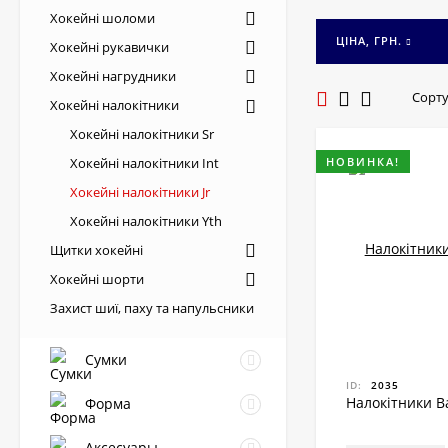
варіанти для юни
Хокейні шоломи
ціни та отримайт
ЦІНА, ГРН.
Хокейні рукавички
Налокітники кате
Хокейні нагрудники
Вони ефективно п
Сорту
Хокейні налокітники
Чому обирають 
Хокейні налокітники Sr
Хокейні налокітники Int
НОВИНКА!
Величезний
(анатомічний
Хокейні налокітники Jr
Професійні 
Хокейні налокітники Yth
які ідеально
Щитки хокейні
Комфортна 
забезпечуюч
Хокейні шорти
Сертифіков
Захист шиї, паху та напульсники
Часті запита
Сумки
ID:
2035
Як вибрати розм
Налокітники B
Форма
повинен щільно п
Аксесуары