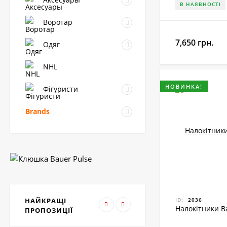
Чим налокітники
В НАЯВНОСТІ
кращу внутрішню 
Воротар
Як доглядати за
7,650 грн.
Одяг
антибактеріальні 
Наплічник Bauer Vapor
розмноження бакт
Fly 40 Senior
NHL
6,075
грн.
НОВИНКА!
Фігуристи
Brands
Захист шиї Bauer NG
NLP8 Core
945
грн.
Шорти Bauer HP Elite
Junior
НАЙКРАЩІ
ID:
2036
5,400
грн.
Налокітники Ba
ПРОПОЗИЦІЇ