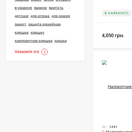
в украине
вариор
вартість
В НАЯВНОСТІ
детские
для игрока
для хоккея
захист
защита хоккейная
клюшка
клюшку
4,050 грн.
композитная клюшка
коньки
ПОКАЗАТИ УСЕ
ID:
1291
Налокотники