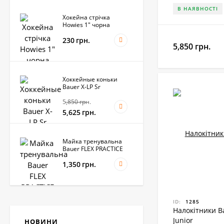
В НАЯВНОСТІ
Хокейна стрічка
Howies 1" чорна
230
грн.
5,850 грн.
Хоккейные коньки
Bauer X-LP Sr
5,850
грн.
5,625
грн.
Майка тренувальна
Bauer FLEX PRACTICE
1,350
грн.
ID:
1285
Ключка дитяча Bauer
Налокітники Ba
Vapor X4 Junior
Junior
НОВИНИ