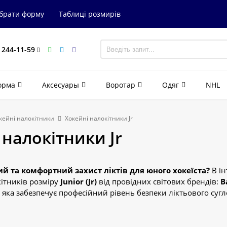
ибрати форму
Таблиці розмирів
) 244-11-59
орма
Аксесуары
Воротар
Одяг
NHL
кейні налокітники
Хокейні налокітники Jr
 налокітники Jr
й та комфортний захист ліктів для юного хокеїста?
В ін
ітників розміру
Junior (Jr)
від провідних світових брендів:
B
 яка забезпечує професійний рівень безпеки ліктьового сугл
r — це запорука впевненості дитини на льоду. У нашому катал