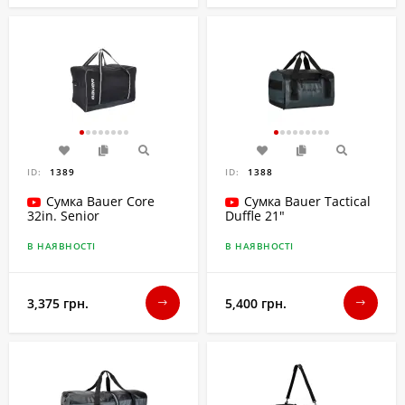
конструкції, де нічому ламатися.
Як обрати розмір?
Для гравців категорії
Junior
зазвичай достатньо
баулів 30–32 дюймів.
Для гравців категорії
Senior
оптимальними є
розміри 36–40 дюймів.
Воротарям рекомендуємо обирати моделі
спеціалізованих серій з подовженою конструкцією,
ID:
1389
ID:
1388
щоб щитки розміщувалися максимально зручно.
Сумка Bauer Core
Сумка Bauer Tactical
32in. Senior
Duffle 21"
В НАЯВНОСТІ
В НАЯВНОСТІ
3,375 грн.
5,400 грн.