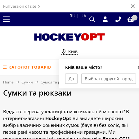
Full version of site
RU
|
UA
0
Київ
КАТОЛОГ ТОВАРІВ
Київ ваше місто?
Да
Выбрать другой город
Home
Сумки
Сумки та рюкзаки
Сумки та рюкзаки
Віддаєте перевагу класиці та максимальній місткості? В
інтернет-магазині
HockeyOpt
ви знайдете широкий
вибір класичних хокейних сумок (баулів) без коліс, які
перевірені часом та професійними гравцями. Ми
пропонуємо моделі від провідних брендів:
Bauer, CCM,